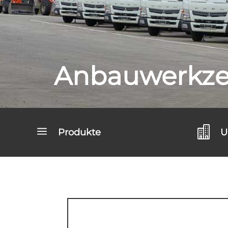
Anbauwerkze
a

Produkte
U