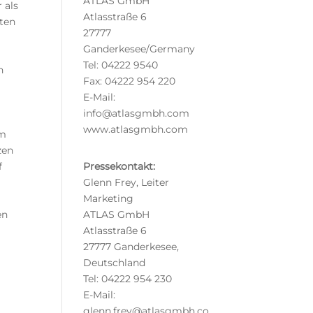
ATLAS GmbH
 als
Atlasstraße 6
tten
27777
Ganderkesee/Germany
Tel: 04222 9540
n
Fax: 04222 954 220
E-Mail:
info@atlasgmbh.com
www.atlasgmbh.com
hm
zen
Pressekontakt:
f
Glenn Frey, Leiter
Marketing
ATLAS GmbH
en
Atlasstraße 6
27777 Ganderkesee,
Deutschland
Tel: 04222 954 230
E-Mail:
glenn.frey@atlasgmbh.co