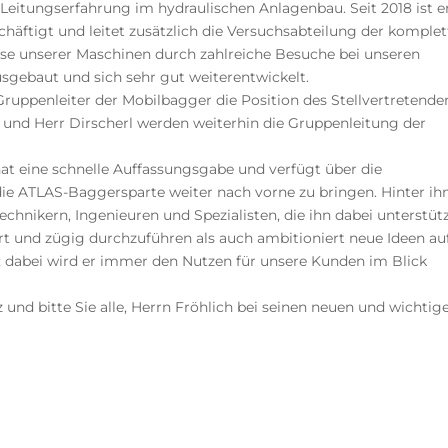
Leitungserfahrung im hydraulischen Anlagenbau. Seit 2018 ist er
äftigt und leitet zusätzlich die Versuchsabteilung der komple
sse unserer Maschinen durch zahlreiche Besuche bei unseren
sgebaut und sich sehr gut weiterentwickelt.
Gruppenleiter der Mobilbagger die Position des Stellvertretende
 und Herr Dirscherl werden weiterhin die Gruppenleitung der
 hat eine schnelle Auffassungsgabe und verfügt über die
e ATLAS-Baggersparte weiter nach vorne zu bringen. Hinter i
echnikern, Ingenieuren und Spezialisten, die ihn dabei unterstüt
ert und zügig durchzuführen als auch ambitioniert neue Ideen au
 dabei wird er immer den Nutzen für unsere Kunden im Blick
 und bitte Sie alle, Herrn Fröhlich bei seinen neuen und wichtig