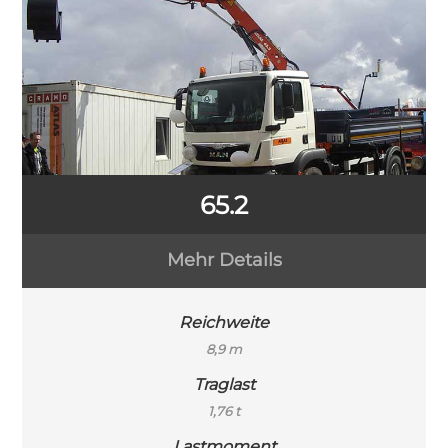
65.2
Mehr Details
Reichweite
8,9 m
Traglast
1,76 t
Lastmoment