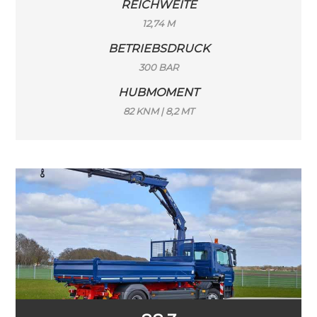
REICHWEITE
12,74 M
BETRIEBSDRUCK
300 BAR
HUBMOMENT
82 KNM | 8,2 MT