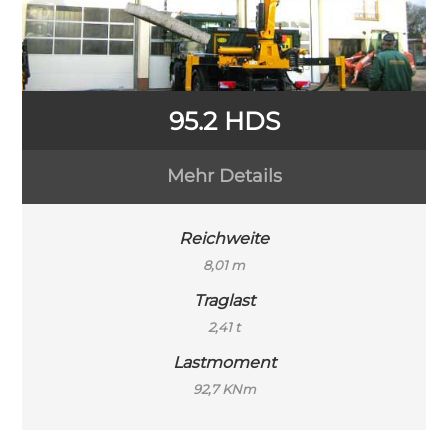
95.2 HDS
Mehr Details
Reichweite
8,01 m
Traglast
2,41 t
Lastmoment
92,7 KNm