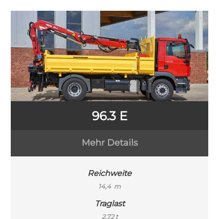
96.3 E
Mehr Details
Reichweite
14,4 m
Traglast
2,72 t