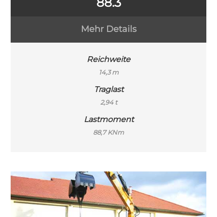
88.3
Mehr Details
Reichweite
14,3 m
Traglast
2,94 t
Lastmoment
88,7 KNm