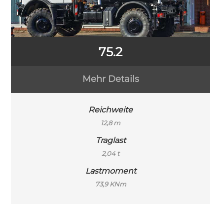
75.2
Mehr Details
Reichweite
12,8 m
Traglast
2,04 t
Lastmoment
73,9 KNm