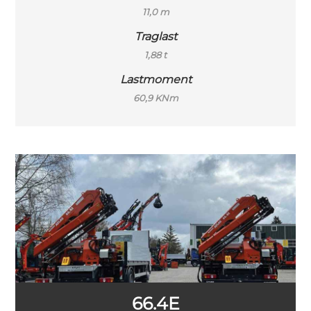
11,0 m
Traglast
1,88 t
Lastmoment
60,9 KNm
66.4E