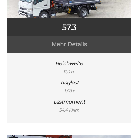
57.3
Mehr Details
Reichweite
11,0 m
Traglast
1,68 t
Lastmoment
54,4 KNm