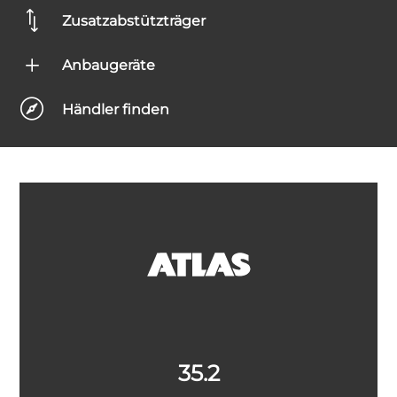
*
Zusatzabstützträger
L
Anbaugeräte

Händler finden
35.2