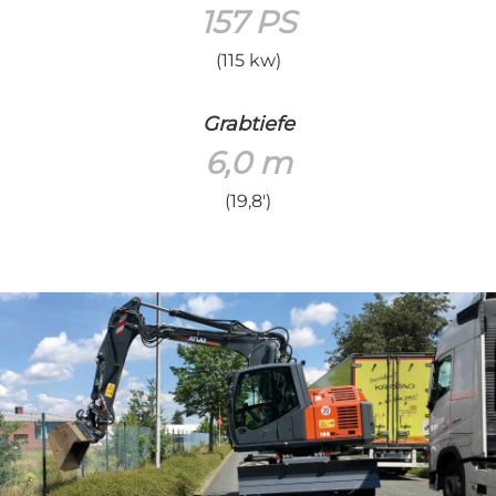
157 PS
(115 kw)
Grabtiefe
6,0 m
(19,8′)