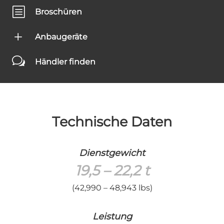
b
Broschüren
L
Anbaugeräte
w
Händler finden
Technische Daten
Dienstgewicht
19,5 – 22,2 t
(42,990 – 48,943 lbs)
Leistung