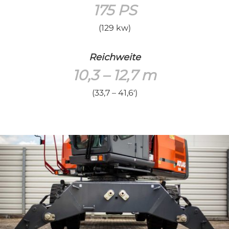
175 PS
(129 kw)
Reichweite
10,3 – 12,7 m
(33,7 – 41,6′)