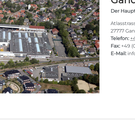
Der Haupt
Atlasstras
27777 Ga
Telefon:
+4
Fax:
+
49 (
E-Mail:
in