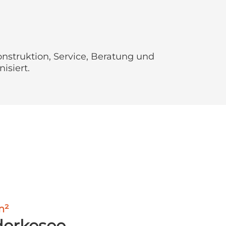
onstruktion, Service, Beratung und
isiert.
m²
erkesee