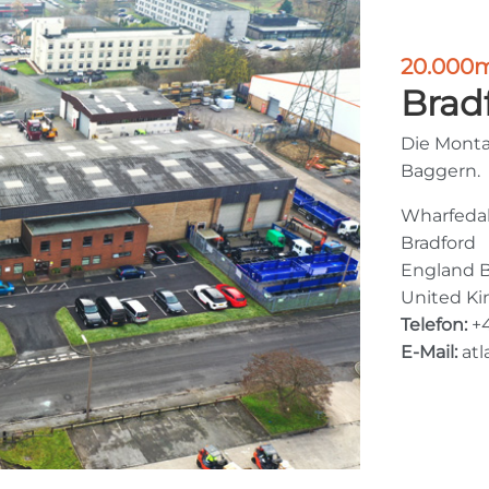
20.000
Brad
Die Monta
Baggern.
Wharfedal
Bradford
England 
United K
Telefon:
+4
E-Mail:
at