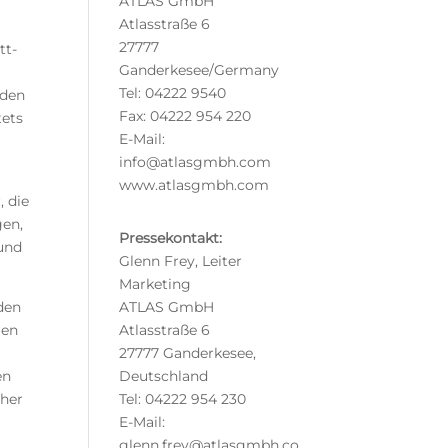
ATLAS GmbH
Atlasstraße 6
27777
tt-
Ganderkesee/Germany
Tel: 04222 9540
 den
Fax: 04222 954 220
tets
E-Mail:
info@atlasgmbh.com
www.atlasgmbh.com
, die
gen,
Pressekontakt:
 und
Glenn Frey, Leiter
Marketing
den
ATLAS GmbH
gen
Atlasstraße 6
27777 Ganderkesee,
en
Deutschland
aher
Tel: 04222 954 230
E-Mail:
glenn.frey@atlasgmbh.co