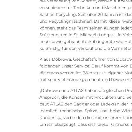
die Veredelung von Schrott, dessen Aufbereit
verschiedenster Techniken und Maschinen pr
Sachen Recycling. Seit über 20 Jahren ist d
und Recyclingmaschinen. Damit diese weiter
können, steht das Team seinen Kunden jederz
Stützpunkten in St. Michael (Lungau), in Vo
neue sowie gebrauchte Anbaugeräte wie Holz-
kurzfristig für den Verkauf und die Vermietu
Klaus Dobrowa, Geschäftsführer von Dobrowa,
folgenden unser Service. Beruf kommt von B
die etwas wertvolles (Werte) aus eigener Mo
mit sehr viel Freude gemacht und bewiesen.
„Dobrowa und ATLAS haben die gleichen Prio
Anspruch, die Kunden mit Produkten und Se
baut ATLAS den Bagger oder Ladekran, der i
nämlich technische Spitze und hohe Wirtsch
Kunden zu, verbinden dies mit unserem Kön
bin ich überzeugt, dass sich diese Partnersc