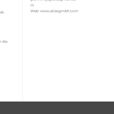
m
Web: www.atlasgmbh.com
ieb
 die