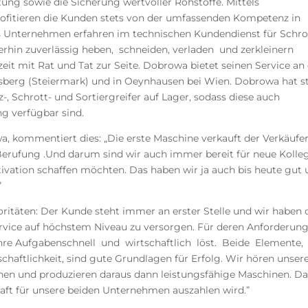
ung sowie die Sicherung wertvoller Rohstoffe. Mittels
ofitieren die Kunden stets von der umfassenden Kompetenz in
as Unternehmen erfahren im technischen Kundendienst für Schro
hin zuverlässig heben, schneiden, verladen und zerkleinern
eit mit Rat und Tat zur Seite. Dobrowa bietet seinen Service an
itsberg (Steiermark) und in Oeynhausen bei Wien. Dobrowa hat s
, Schrott- und Sortiergreifer auf Lager, sodass diese auch
ng verfügbar sind.
 kommentiert dies: „Die erste Maschine verkauft der Verkäufer
erufung .Und darum sind wir auch immer bereit für neue Kolle
tivation schaffen möchten. Das haben wir ja auch bis heute gut
”
ritäten: Der Kunde steht immer an erster Stelle und wir haben 
rvice auf höchstem Niveau zu versorgen. Für deren Anforderun
hre Aufgabenschnell und wirtschaftlich löst. Beide Elemente,
aftlichkeit, sind gute Grundlagen für Erfolg. Wir hören unser
nen und produzieren daraus dann leistungsfähige Maschinen. D
haft für unsere beiden Unternehmen auszahlen wird.”